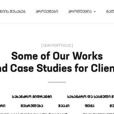
ᲜᲘᲘᲡ ᲨᲔᲡᲐᲮᲔᲑ
ᲞᲠᲝᲔᲥᲢᲔᲑᲘ
ᲞᲠᲝᲓᲣᲥᲪᲘᲐ
ᲒᲐ
[ OUR PORTFOLIO ]
Some of Our Works
d Case Studies for Clie
ᲡᲐᲮᲐᲜᲫᲠᲝ ᲒᲘᲓᲠᲐᲜᲢᲘ
ᲡᲐᲮᲐᲜᲫᲠᲝ ᲓᲐ ᲡᲐᲡᲛᲔᲚᲘ 
ᲐᲠᲘ
ᲨᲔᲡᲠᲣᲚᲔᲑᲐ
ᲨᲞᲐᲙᲘ
ᲤᲣᲒᲐ
Წ