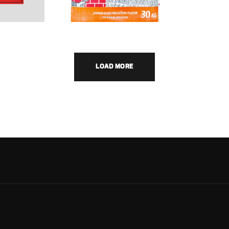
საბათქაშე
ლე
მასალა
აპ
ᲨᲞᲐᲙᲘ
ᲨᲔ
LOAD MORE