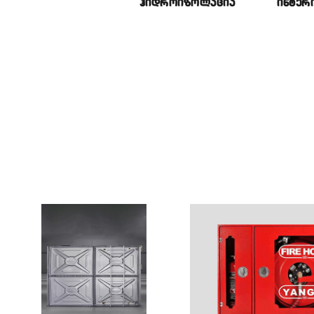
ᲰᲘᲓᲠᲝᲘᲖᲝᲚᲐᲪᲘᲐ
ᲘᲜᲢᲔᲠᲘ
ფასადის
სალესი
მასალა
ᲓᲐᲛᲐᲗᲑᲣᲜᲔᲑᲔᲚᲘ
ᲓᲐ
ᲰᲘᲓᲠᲝᲡᲐᲘᲖᲝᲚᲐᲪᲘ
Ო ᲛᲐᲡᲐᲚᲐ
ბინაში შ
სერთიფი
ᲡᲔᲠᲗᲘᲤᲘᲪᲘᲠᲔ
სახანძრო და
სასმელი
სახანძრო