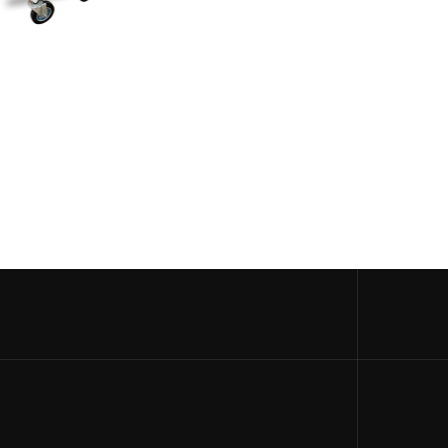
სვა
არატით
ᲡᲠᲣᲚᲔᲑᲐ