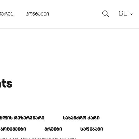
GE
ᲚᲔᲠᲔᲐ
ᲙᲝᲜᲢᲐᲥᲢᲘ
nts
ᲬᲧᲚᲘᲡ ᲠᲔᲖᲔᲠᲕᲣᲐᲠᲘ
ᲡᲐᲮᲐᲜᲫᲠᲝ ᲙᲐᲠᲘ
ᲔᲑᲝᲪᲔᲛᲔᲜᲢᲘ
ᲒᲠᲣᲜᲢᲘ
ᲡᲐᲦᲔᲑᲐᲕᲘ