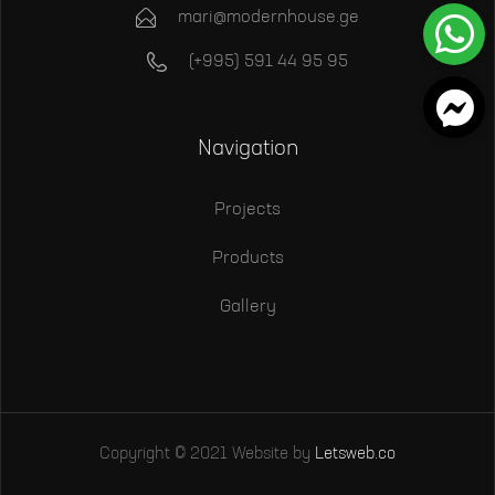
mari@modernhouse.ge
(+995) 591 44 95 95
Navigation
Projects
Products
Gallery
Copyright © 2021 Website by
Letsweb.co