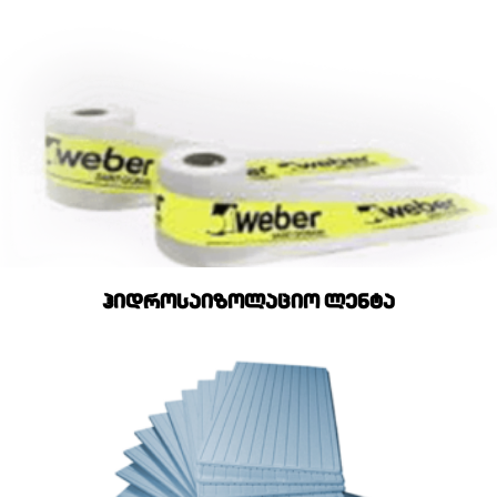
ჰიდროსაიზოლაციო ლენტა