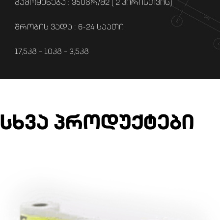
გამოყენება : 350გრ/მ2 ( 2 პირისთვის)
შრობის ვადა : 6-24 საათი
17,5კგ – 10კგ – 3,5კგ
სხვა პროდუქტები